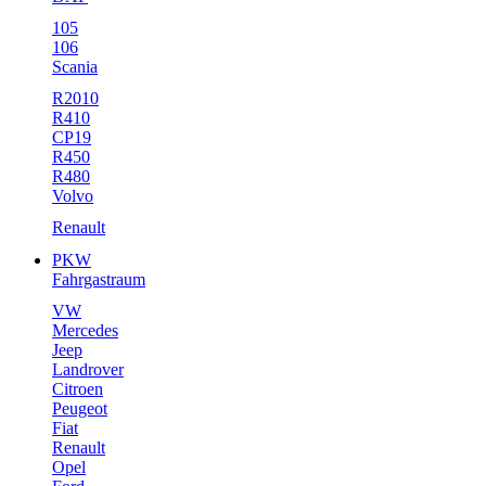
105
106
Scania
R2010
R410
CP19
R450
R480
Volvo
Renault
PKW
Fahrgastraum
VW
Mercedes
Jeep
Landrover
Citroen
Peugeot
Fiat
Renault
Opel