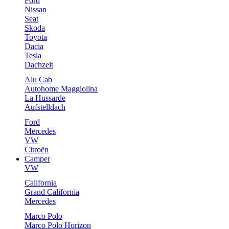
Ford
Nissan
Seat
Skoda
Toyota
Dacia
Tesla
Dachzelt
Alu Cab
Autohome Maggiolina
La Hussarde
Aufstelldach
Ford
Mercedes
VW
Citroën
Camper
VW
California
Grand California
Mercedes
Marco Polo
Marco Polo Horizon