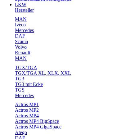
LKW
Hersteller
MAN
Iveco
Mercedes
DAF
Scania
Volvo
Renault
MAN
TGX/TGA
TGX/TGA XL, XLX, XXL
TG3
TG3 mit Ecke
TGS
Mercedes
Actros MP1
Actros MP2
Actros MP4
Actros MP4 BigSpace
Actros MP4 GigaSpace
Atego
DAF