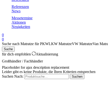
Referenzen
News
Messetermine
Aktionen
Neuigkeiten
0
0
Suche nach
Matratze für PKW
LKW Matratze
VW Matratze
Van Matra
Suche
für dich empfohlen
Aktualisierung
Großhändler / Fachhändler
Placeholder for ajax description replacement
Leider gibt es keine Produkte, die Ihren Kriterien entsprechen
Suchen Nach:
Suchen