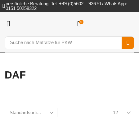
persönliche Beratung: Tel. +49 (0)5602 – 93670 / WhatsApp:
0151 50258322
0
Suche nach
Matratze für PKW
DAF