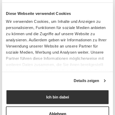
In Nordhessen entwickelt und fertigt Optima hochwertigste und
Diese Webseite verwendet Cookies
innovative Produkte rund ums Thema Schlafen. Das
Wir verwenden Cookies, um Inhalte und Anzeigen zu
Unternehmen wurde Mitte der 1940er Jahre von Heinrich
personalisieren, Funktionen für soziale Medien anbieten
Schubert gegründet und seitdem als Familienunternehmen
zu können und die Zugriffe auf unsere Website zu
fortgeführt.
analysieren. Außerdem geben wir Informationen zu Ihrer
Verwendung unserer Website an unsere Partner für
soziale Medien, Werbung und Analysen weiter. Unsere
Partner führen diese Informationen möglicherweise mit
weiteren Daten zusammen, die Sie ihnen bereitgestellt
PRODUKTE
haben oder die sie im Rahmen Ihrer Nutzung der Dienste
gesammelt haben.
Details zeigen
Shop
Ich bin dabei
KATEGORIEN
PKW Matratzen
Ablehnen