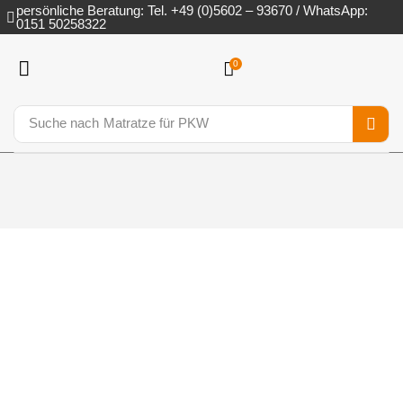
persönliche Beratung: Tel. +49 (0)5602 – 93670 / WhatsApp:
0151 50258322
0
Suche nach
Matratze für PKW