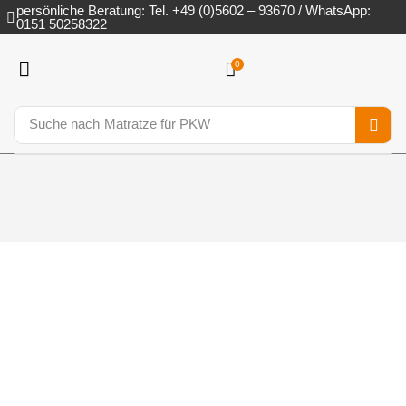
persönliche Beratung: Tel. +49 (0)5602 – 93670 / WhatsApp:
0151 50258322
0
Suche nach
Matratze für PKW