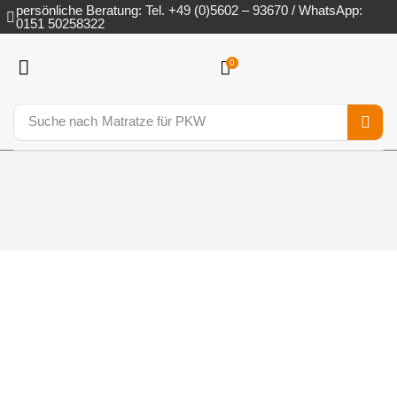
persönliche Beratung: Tel. +49 (0)5602 – 93670 / WhatsApp:
0151 50258322
0
Suche nach
Matratze für PKW