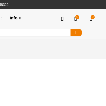
258322
0
0
Info