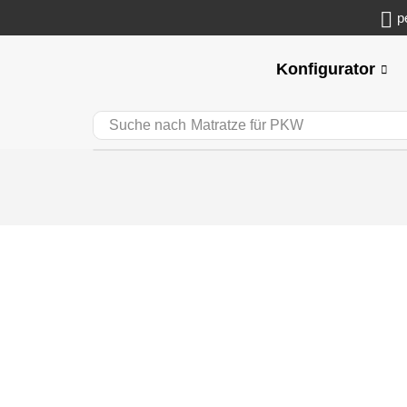
p
Konfigurator
Suche nach
Matratze für PKW