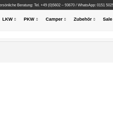
ersönliche Beratung: Tel. +49 (0)5602 – 93670 / WhatsApp: 0151 50
LKW
PKW
Camper
Zubehör
Sale