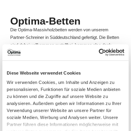
Optima-Betten
Die Optima-Massivholzbetten werden von unserem
Partner-Schreiner in Süddeutschland gefertigt. Die Betten
sind dabei vollkommen metallfrei, kommen also dank
ausgeklügeltem Stecksystem ohne Schrauben und
Winkel aus.
Diese Webseite verwendet Cookies
Wir verwenden Cookies, um Inhalte und Anzeigen zu
personalisieren, Funktionen für soziale Medien anbieten
zu können und die Zugriffe auf unsere Website zu
Matratzen
analysieren. Außerdem geben wir Informationen zu Ihrer
Wir fertigen Matratzen aus hochwertigem EvoPore HRC,
Verwendung unserer Website an unsere Partner für
soziale Medien, Werbung und Analysen weiter. Unsere
Talaly Naturlatex, oder aber auch aus Kaltschaum.
Partner führen diese Informationen möglicherweise mit
Geht nicht- gibts nicht! Für individuelle