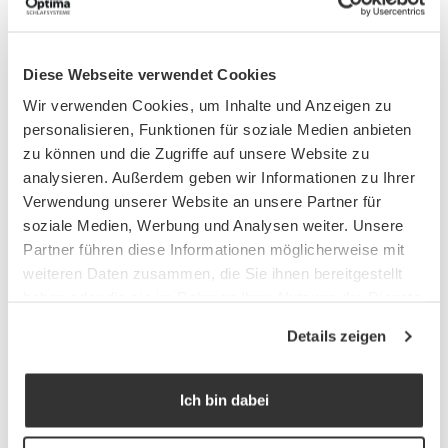
Verwandte Beiträge
Diese Webseite verwendet Cookies
Wir verwenden Cookies, um Inhalte und Anzeigen zu
personalisieren, Funktionen für soziale Medien anbieten
zu können und die Zugriffe auf unsere Website zu
analysieren. Außerdem geben wir Informationen zu Ihrer
Verwendung unserer Website an unsere Partner für
soziale Medien, Werbung und Analysen weiter. Unsere
Partner führen diese Informationen möglicherweise mit
weiteren Daten zusammen, die Sie ihnen bereitgestellt
haben oder die sie im Rahmen Ihrer Nutzung der Dienste
Wellness im Schlaf
gesammelt haben.
Details zeigen
12. Januar 2023
Erst Matratzenauflagen machen die Bänke von California & Co.
Ich bin dabei
so richtig bequem.