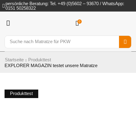
persönliche Beratung: Tel. +49 (0)5602 – 93670 / WhatsApp:
0151 50258322
0
Suche nach
Matratze für PKW
Startseite
Produkttest
EXPLORER MAGAZIN testet unsere Matratze
Produkttest